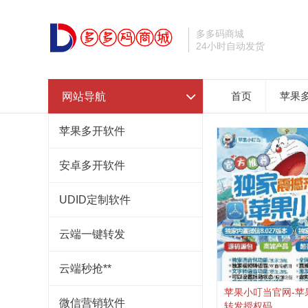
多多码商城
24小时自动发货
网站导航
首页
苹果
苹果多开软件
安卓多开软件
UDID定制软件
云端一键转发
云端秒抢**
苹果小叮当官网-苹
微信营销软件
转发授权码