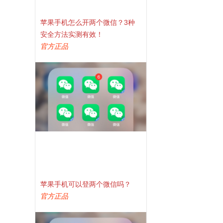
苹果手机怎么开两个微信？3种
安全方法实测有效！
官方正品
苹果手机可以登两个微信吗？
官方正品