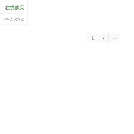
在线购买
505 人次浏览
1
›
››