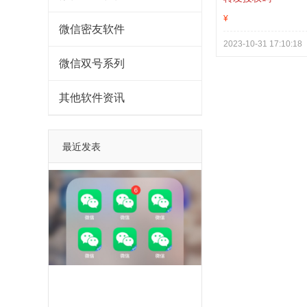
¥
微信密友软件
2023-10-31 17:10:18
微信双号系列
其他软件资讯
最近发表