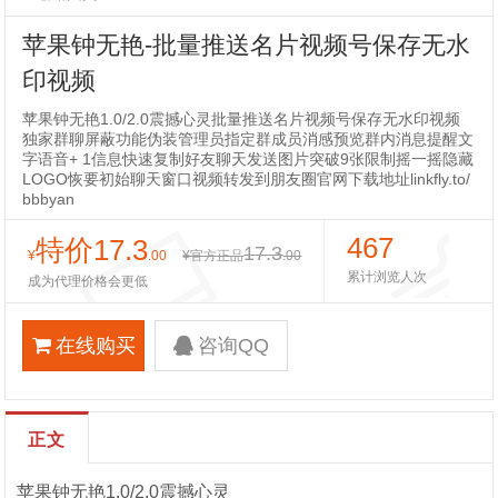
苹果钟无艳-批量推送名片视频号保存无水
印视频
苹果钟无艳1.0/2.0震撼心灵批量推送名片视频号保存无水印视频
独家群聊屏蔽功能伪装管理员指定群成员消感预览群内消息提醒文
字语音+ 1信息快速复制好友聊天发送图片突破9张限制摇一摇隐藏
LOGO恢要初始聊天窗口视频转发到朋友圈官网下载地址linkfly.to/
bbbyan
467
特价17.3
17.3
¥
.00
¥官方正品
.00
累计浏览人次
成为代理价格会更低
在线购买
咨询QQ
正文
苹果钟无艳1.0/2.0震撼心灵